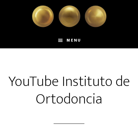
Skip
Skip
to
to
main
primary
content
sidebar
MENU
YouTube Instituto de
Ortodoncia