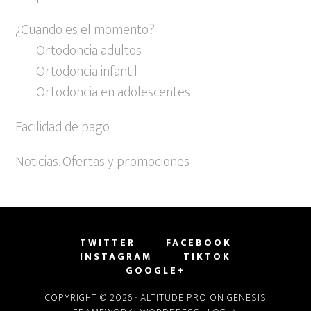
¿Cuando es el momento?
Ortodoncia adultos
Ortodoncia infantil
Ortodoncia en adolescentes
Facilidad de pago
Noticias. Ofertas y promociones
TWITTER
FACEBOOK
INSTAGRAM
TIKTOK
GOOGLE+
COPYRIGHT © 2026 ·
ALTITUDE PRO
ON
GENESIS