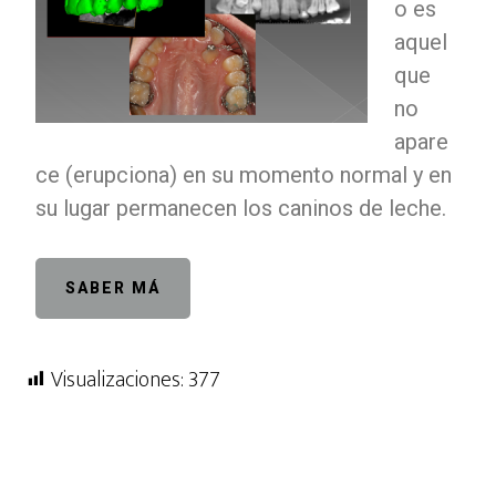
o es
aquel
que
no
apare
ce (erupciona) en su momento normal y en
su lugar permanecen los caninos de leche.
SABER MÁ
Visualizaciones:
377