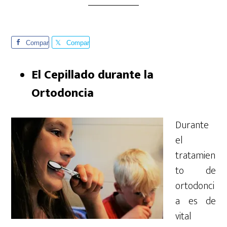
Compar
Compar
te
te
El Cepillado durante la
Ortodoncia
Durante
el
tratamien
to de
ortodonci
a es de
vital