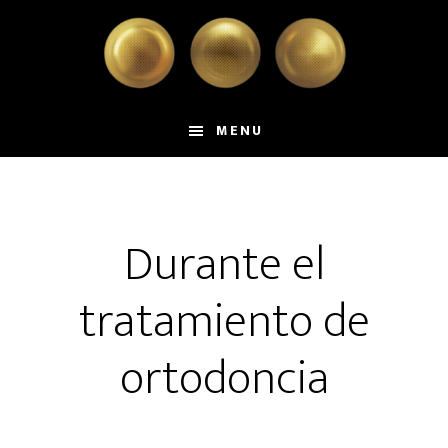
Skip
Skip
to
to
main
primary
content
sidebar
MENU
Durante el
tratamiento de
ortodoncia