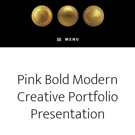
Skip
Skip
to
to
main
primary
content
sidebar
MENU
Pink Bold Modern
Creative Portfolio
Presentation