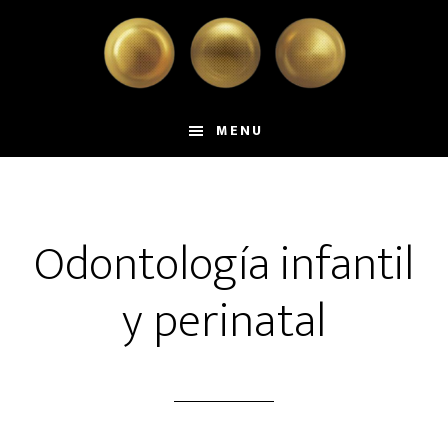
Skip
Skip
to
to
main
primary
content
sidebar
MENU
Odontología infantil
y perinatal