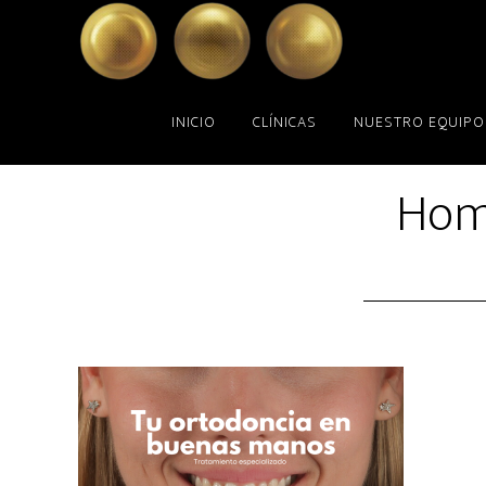
Skip
Skip
to
to
main
primary
content
sidebar
INICIO
CLÍNICAS
NUESTRO EQUIPO
Ho