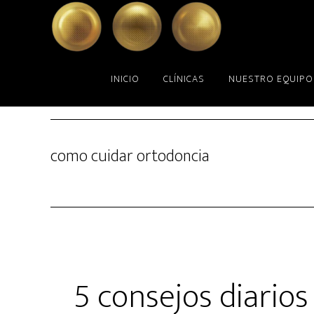
Skip
Skip
to
to
main
primary
content
sidebar
INICIO
CLÍNICAS
NUESTRO EQUIPO
como cuidar ortodoncia
5 consejos diario