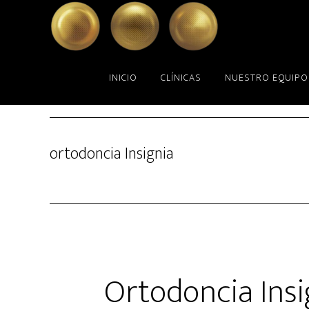
Skip
Skip
to
to
main
primary
content
sidebar
INICIO
CLÍNICAS
NUESTRO EQUIPO
ortodoncia Insignia
Ortodoncia Insi