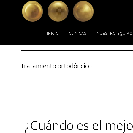
Skip
Skip
to
to
main
primary
content
sidebar
INICIO
CLÍNICAS
NUESTRO EQUIPO
tratamiento ortodóncico
¿Cuándo es el mej