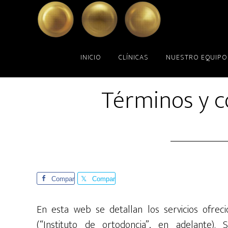
Skip
Skip
to
to
main
primary
content
sidebar
INICIO
CLÍNICAS
NUESTRO EQUIPO
Términos y c
Compar
Compar
te
te
En esta web se detallan los servicios ofre
(“Instituto de ortodoncia”, en adelante).