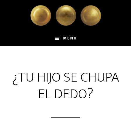
Skip
Skip
to
to
main
primary
content
sidebar
MENU
¿TU HIJO SE CHUPA
EL DEDO?