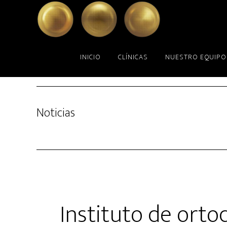
Skip
Skip
to
to
main
primary
content
sidebar
INICIO
CLÍNICAS
NUESTRO EQUIPO
Noticias
Instituto de orto