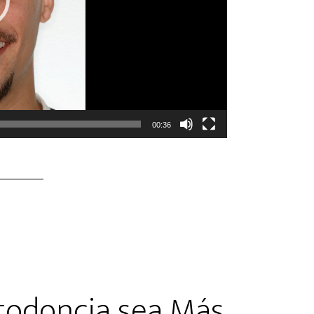
00:36
todoncia sea Más